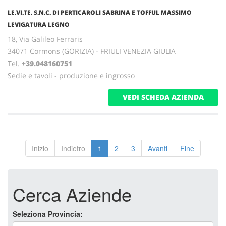
LE.VI.TE. S.N.C. DI PERTICAROLI SABRINA E TOFFUL MASSIMO
LEVIGATURA LEGNO
18, Via Galileo Ferraris
34071 Cormons (GORIZIA) - FRIULI VENEZIA GIULIA
Tel.
+39.048160751
Sedie e tavoli - produzione e ingrosso
VEDI SCHEDA AZIENDA
Inizio
Indietro
1
2
3
Avanti
Fine
Cerca Aziende
Seleziona Provincia: