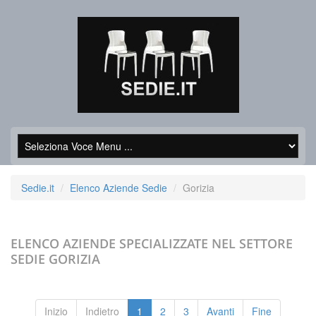
Sedie.it
Elenco Aziende Sedie
Gorizia
ELENCO AZIENDE SPECIALIZZATE NEL SETTORE
SEDIE
GORIZIA
Inizio
Indietro
1
2
3
Avanti
Fine